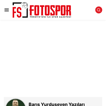
Barış Yurduseven Yazıları