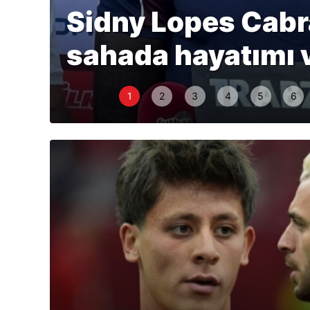
Sidny Lopes Cabra
sahada hayatımı 
1
2
3
4
5
6