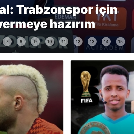
l: Trabzonspor için
vermeye hazırım
7
8
9
10
11
12
13
14
15