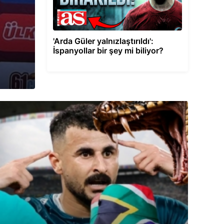
Nelson Semedo: 
için hazırım
'Arda Güler yalnızlaştırıldı':
İspanyollar bir şey mi biliyor?