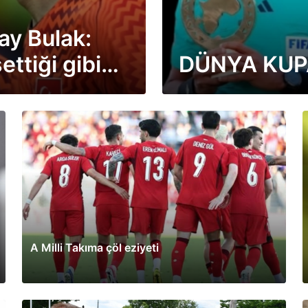
ray Bulak:
ttiği gibi
DÜNYA KUP
A Milli Takıma çöl eziyeti