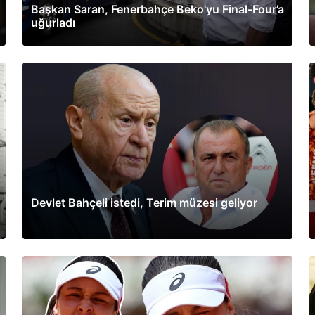
Başkan Saran, Fenerbahçe Beko'yu Final-Four’a
uğurladı
Devlet Bahçeli istedi, Terim müzesi geliyor