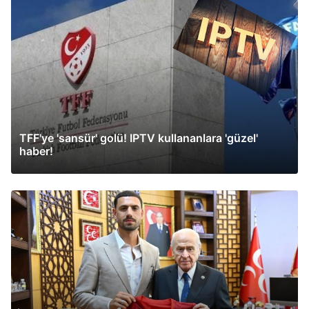
TFF'ye 'sansür' golü! IPTV kullananlara 'güzel'
haber!