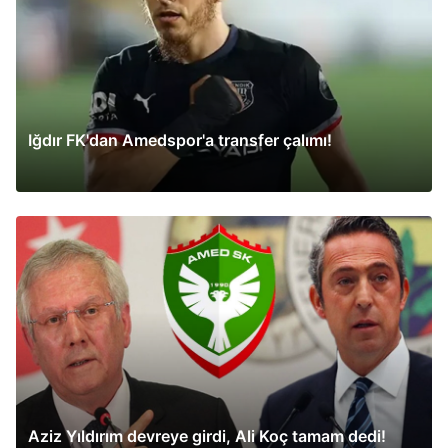
Iğdır FK'dan Amedspor'a transfer çalımı!
Aziz Yıldırım devreye girdi, Ali Koç tamam dedi!