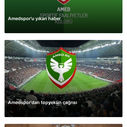
Amedspor'u yıkan haber
Amedspor'dan topyekün çağrısı