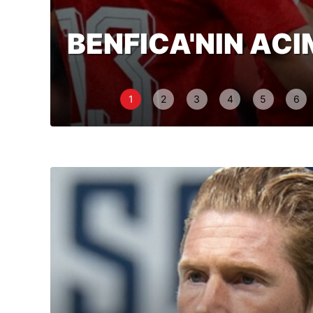
BENFICA'NIN ACI
1
2
3
4
5
6