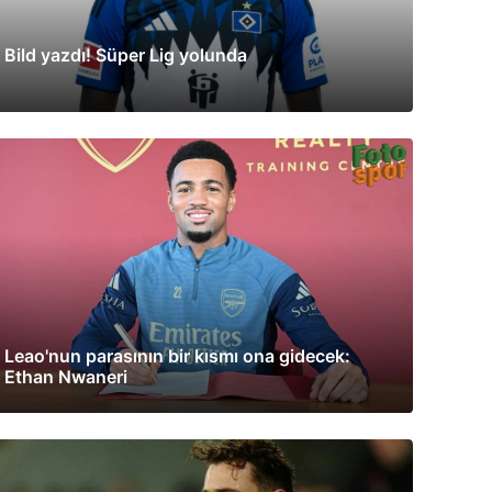
Bild yazdı! Süper Lig yolunda
Leao'nun parasının bir kısmı ona gidecek:
Ethan Nwaneri