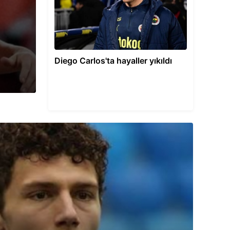
REAL MADRİD'DEN
KARARI
Diego Carlos'ta hayaller yıkıldı