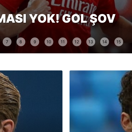
MASI YOK! GOL ŞOV
7
8
9
10
11
12
13
14
15