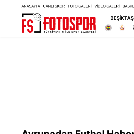
ANASAYFA
CANLI SKOR
FOTO GALERİ
VİDEO GALERİ
BASK
BEŞİKTAŞ
Avrupadan Futbol Haber