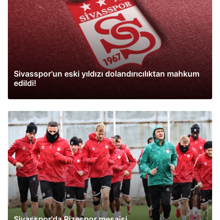
Sivasspor'un eski yıldızı dolandırıcılıktan mahkum
edildi!
Sivasspor'da Rizespor mesaisi