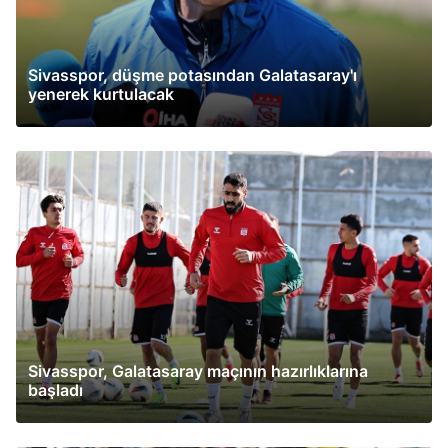
Sivasspor, düşme potasından Galatasaray'ı
yenerek kurtulacak
Sivasspor, Galatasaray maçının hazırlıklarına
başladı