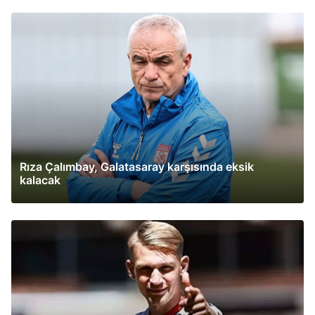
Rıza Çalımbay, Galatasaray karşısında eksik
kalacak