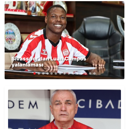
Sivasspor'dan Luan Campos
yalanlaması