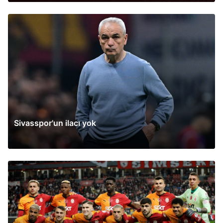
Sivasspor'un ilacı yok