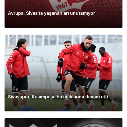
Avrupa, Sivas'ta yaşananları unutamıyor
Sivasspor, Kasımpaşa hazırlıklarına devam etti