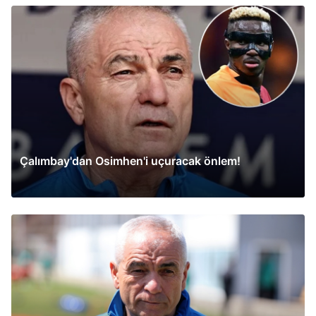
Çalımbay'dan Osimhen'i uçuracak önlem!