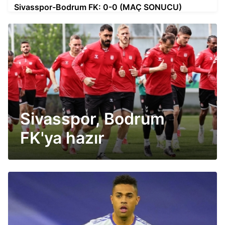
Sivasspor-Bodrum FK: 0-0 (MAÇ SONUCU)
Sivasspor, Bodrum
FK'ya hazır