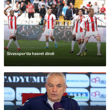
Sivasspor'da hasret dindi