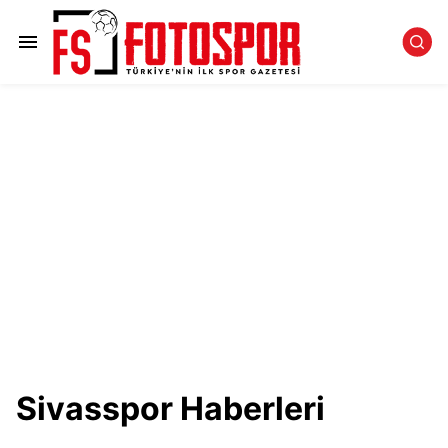
Sivasspor Haberleri