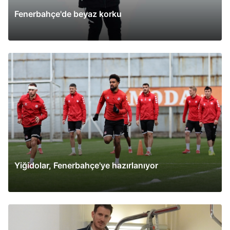
Fenerbahçe'de beyaz korku
Yiğidolar, Fenerbahçe'ye hazırlanıyor