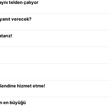
aynı telden çalıyor
 yanıt verecek?
tarız!
-Kendine hizmet etme!
in en büyüğü