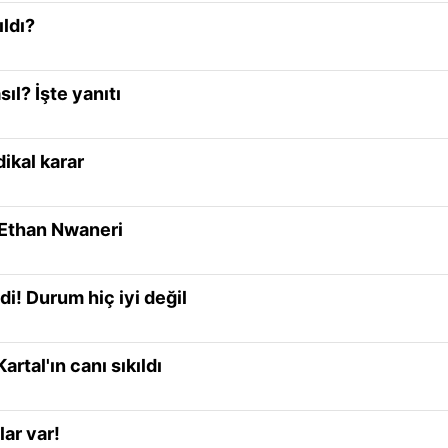
ıldı?
ıl? İşte yanıtı
ikal karar
: Ethan Nwaneri
i! Durum hiç iyi değil
artal'ın canı sıkıldı
lar var!