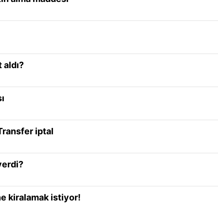
 aldı?
sı
ransfer iptal
verdi?
e kiralamak istiyor!