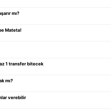
şarır mı?
pe Mateta!
az 1 transfer bitecek
ak mı?
lar verebilir