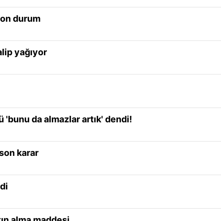
 son durum
lip yağıyor
'bunu da almazlar artık' dendi!
son karar
di
atın alma maddesi