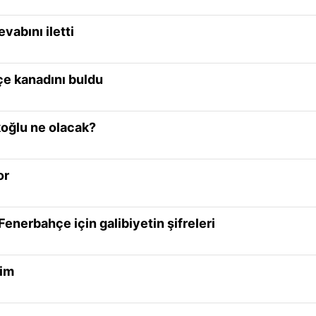
vabını iletti
çe kanadını buldu
koğlu ne olacak?
or
Fenerbahçe için galibiyetin şifreleri
rim