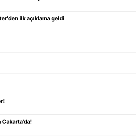
ter'den ilk açıklama geldi
r!
n Cakarta’da!