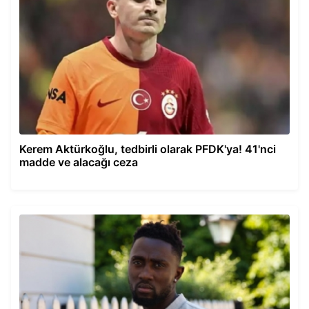
Kerem Aktürkoğlu, tedbirli olarak PFDK'ya! 41'nci
madde ve alacağı ceza