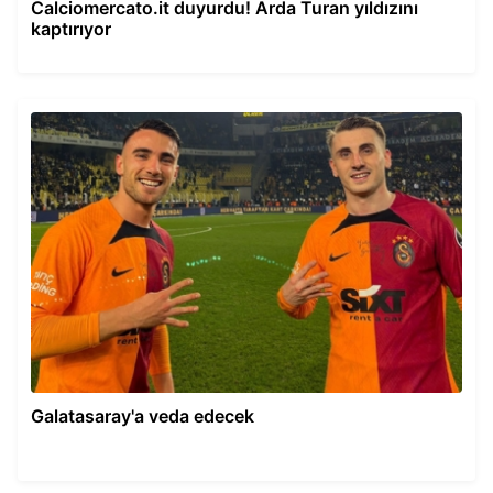
Calciomercato.it duyurdu! Arda Turan yıldızını
kaptırıyor
Galatasaray'a veda edecek