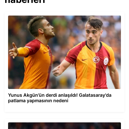
Yunus Akgün'ün derdi anlaşıldı! Galatasaray'da
patlama yapmasının nedeni