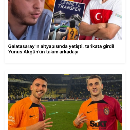
Galatasaray'ın altyapısında yetişti, tarikata girdi!
Yunus Akgün'ün takım arkadaşı