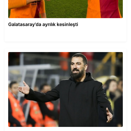
Galatasaray'da ayrılık kesinleşti