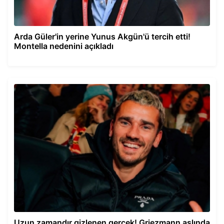
Arda Güler'in yerine Yunus Akgün'ü tercih etti!
Montella nedenini açıkladı
Uzun zamandır gizlenen gerçek! Griezmann aslında