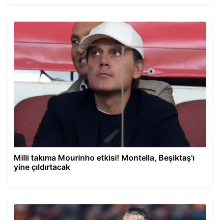
Milli takıma Mourinho etkisi! Montella, Beşiktaş'ı
yine çıldırtacak