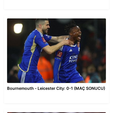
Bournemouth - Leicester City: 0-1 (MAÇ SONUCU)