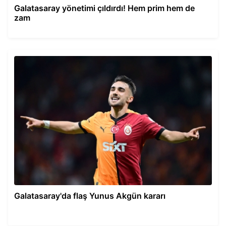
Galatasaray yönetimi çıldırdı! Hem prim hem de
zam
Galatasaray'da flaş Yunus Akgün kararı