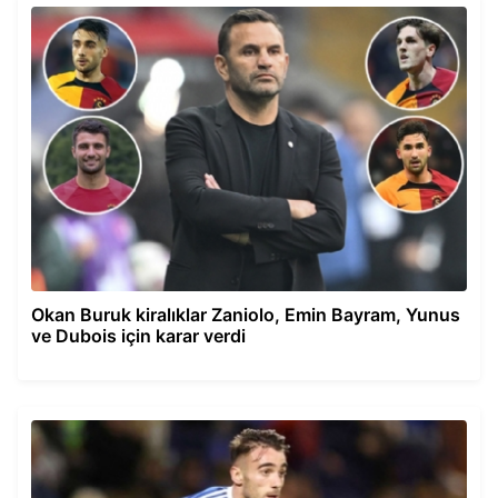
Okan Buruk kiralıklar Zaniolo, Emin Bayram, Yunus
ve Dubois için karar verdi