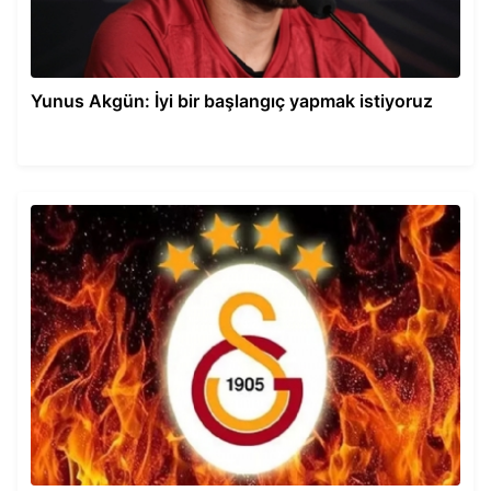
Yunus Akgün: İyi bir başlangıç yapmak istiyoruz