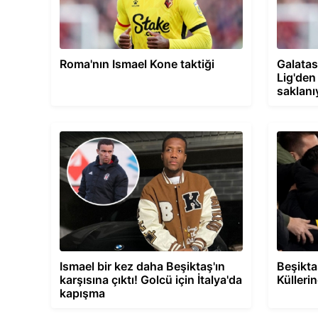
Roma'nın Ismael Kone taktiği
Galatas
Lig'den 
saklanı
Ismael bir kez daha Beşiktaş'ın
Beşikta
karşısına çıktı! Golcü için İtalya'da
Külleri
kapışma