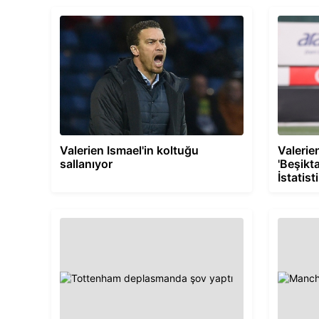
Valerien Ismael'in koltuğu
Valerien
sallanıyor
'Beşikta
İstatist