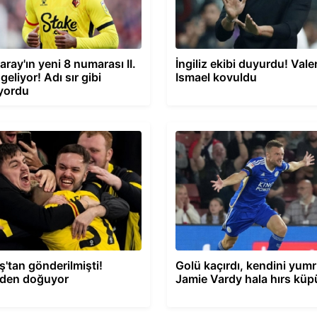
aray'ın yeni 8 numarası II.
İngiliz ekibi duyurdu! Vale
geliyor! Adı sır gibi
Ismael kovuldu
yordu
ş'tan gönderilmişti!
Golü kaçırdı, kendini yumr
nden doğuyor
Jamie Vardy hala hırs küp