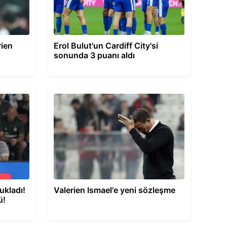
rien
Erol Bulut'un Cardiff City'si
sonunda 3 puanı aldı
ukladı!
Valerien Ismael'e yeni sözleşme
ü!