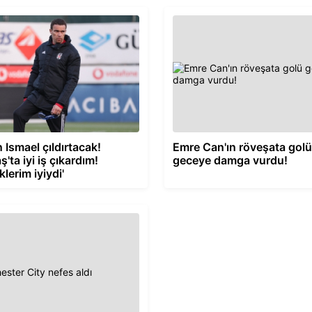
 Ismael çıldırtacak!
Emre Can'ın röveşata golü
ş'ta iyi iş çıkardım!
geceye damga vurdu!
iklerim iyiydi'