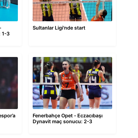
-
Sultanlar Ligi'nde start
: 1-3
espor’a
Fenerbahçe Opet - Eczacıbaşı
Dynavit maç sonucu: 2-3