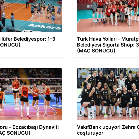
ilüfer Belediyespor: 1-3
Türk Hava Yolları - Murat
SONUCU)
Belediyesi Sigorta Shop: 
(MAÇ SONUCU)
ru - Eczacıbaşı Dynavit:
VakıfBank uçuyor! Zehra
MAÇ SONUCU)
coşturuyor