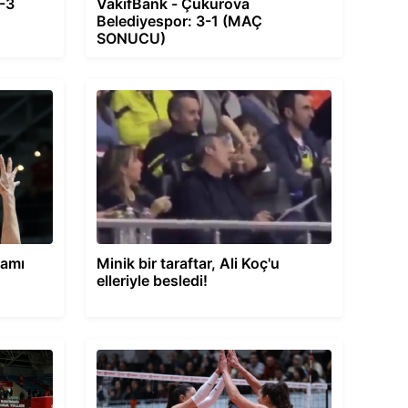
0-3
VakıfBank - Çukurova
Belediyespor: 3-1 (MAÇ
SONUCU)
ramı
Minik bir taraftar, Ali Koç'u
elleriyle besledi!