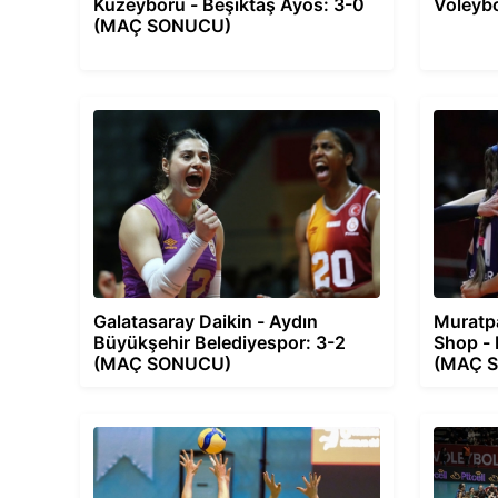
Kuzeyboru - Beşiktaş Ayos: 3-0
Voleybo
(MAÇ SONUCU)
Galatasaray Daikin - Aydın
Muratpa
Büyükşehir Belediyespor: 3-2
Shop - 
(MAÇ SONUCU)
(MAÇ 