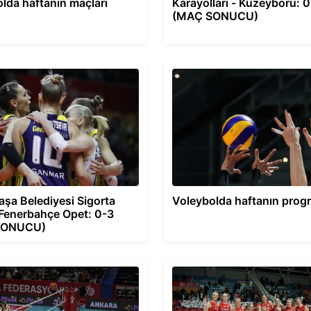
lda haftanın maçları
Karayolları - Kuzeyboru: 
(MAÇ SONUCU)
şa Belediyesi Sigorta
Voleybolda haftanın prog
Fenerbahçe Opet: 0-3
SONUCU)