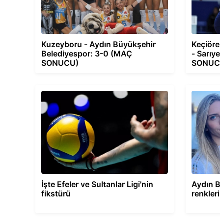
Kuzeyboru - Aydın Büyükşehir
Keçiöre
Belediyespor: 3-0 (MAÇ
- Sarıy
SONUCU)
SONUC
İşte Efeler ve Sultanlar Ligi'nin
Aydın B
fikstürü
renkler