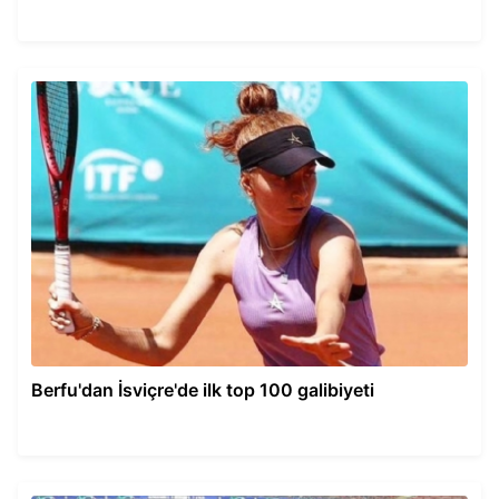
Berfu'dan İsviçre'de ilk top 100 galibiyeti