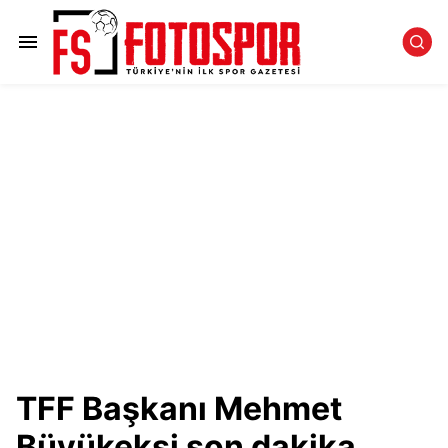
TFF Başkanı Mehmet
Büyükekşi son dakika