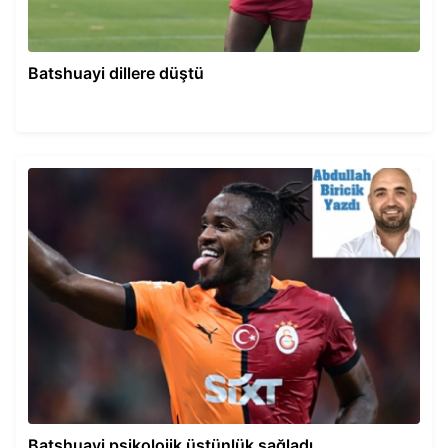
Batshuayi dillere düştü
Batshuayi psikolojik üstünlük sağladı