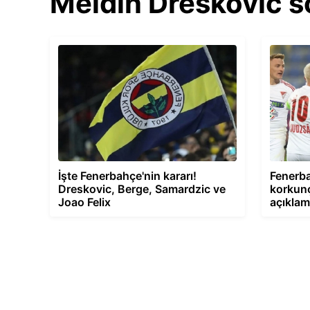
Meldin Dreskovic s
İşte Fenerbahçe'nin kararı!
Fenerba
Dreskovic, Berge, Samardzic ve
korkunç
Joao Felix
açıklam