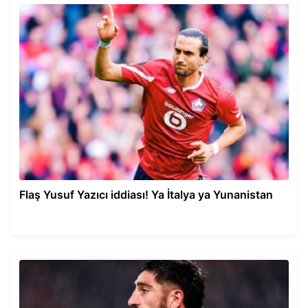
Flaş Yusuf Yazıcı iddiası! Ya İtalya ya Yunanistan