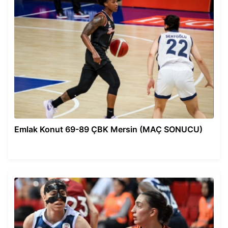
Emlak Konut 69-89 ÇBK Mersin (MAÇ SONUCU)