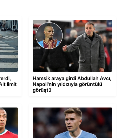
erdi,
Hamsik araya girdi Abdullah Avcı,
lt limit
Napoli'nin yıldızıyla görüntülü
görüştü