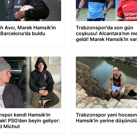
h Avcı, Marek Hamsik'in
Trabzonspor'da son gün
i Barcelona'da buldu
coşkusu! Alcantara’nın me
geldi! Marek Hamsik’in var
Süper Lig’de
spor kendi Hamsik’in
Trabzonspor yeni hocasın
ak! PSG’den beyin geliyor:
Hamsik'in yerine düşünül
d Michut