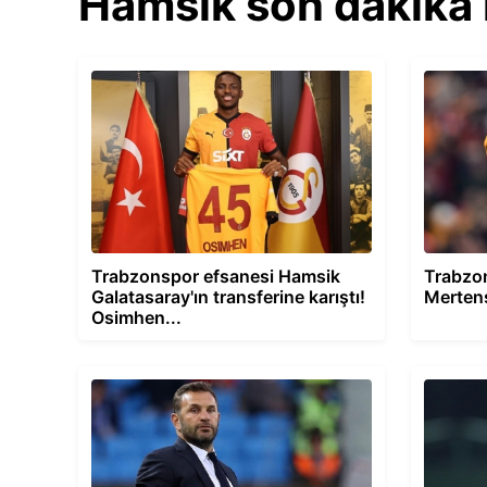
Hamsik son dakika 
Trabzonspor efsanesi Hamsik
Trabzon
Galatasaray'ın transferine karıştı!
Mertens
Osimhen...