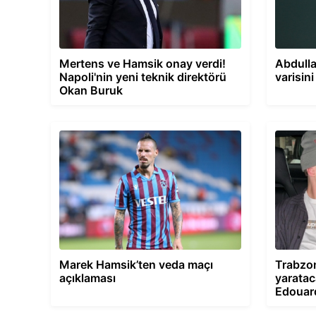
Mertens ve Hamsik onay verdi!
Abdulla
Napoli'nin yeni teknik direktörü
varisin
Okan Buruk
Marek Hamsik’ten veda maçı
Trabzon
açıklaması
yaratac
Edouar