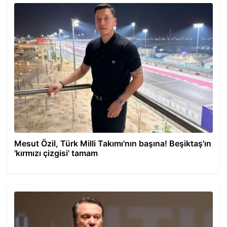
Mesut Özil, Türk Milli Takımı'nın başına! Beşiktaş'ın
'kırmızı çizgisi' tamam