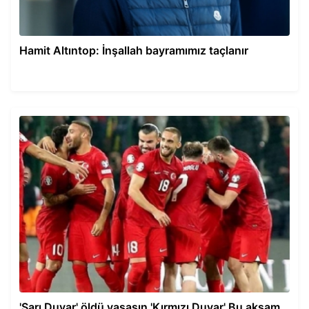
Hamit Altıntop: İnşallah bayramımız taçlanır
'Sarı Duvar' öldü yaşasın 'Kırmızı Duvar' Bu akşam