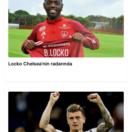
Locko Chelsea'nin radarında