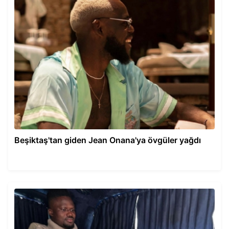
Beşiktaş'tan giden Jean Onana'ya övgüler yağdı