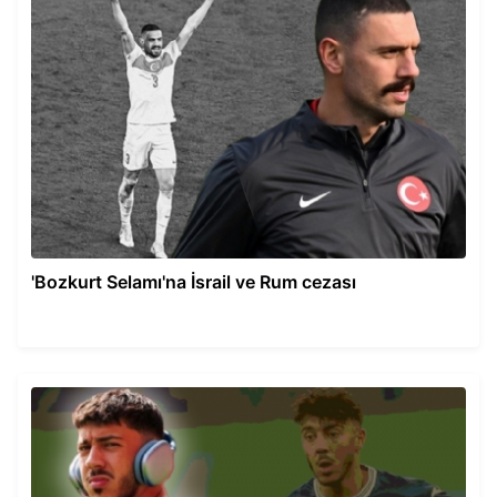
'Bozkurt Selamı'na İsrail ve Rum cezası