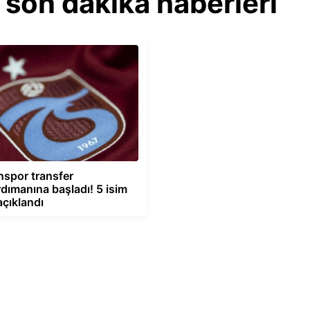
 son dakika haberleri
spor transfer
ımanına başladı! 5 isim
açıklandı