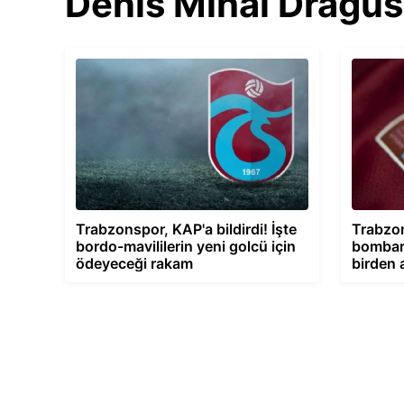
Denis Mihai Dragus
Trabzonspor, KAP'a bildirdi! İşte
Trabzon
bordo-mavililerin yeni golcü için
bombard
ödeyeceği rakam
birden 