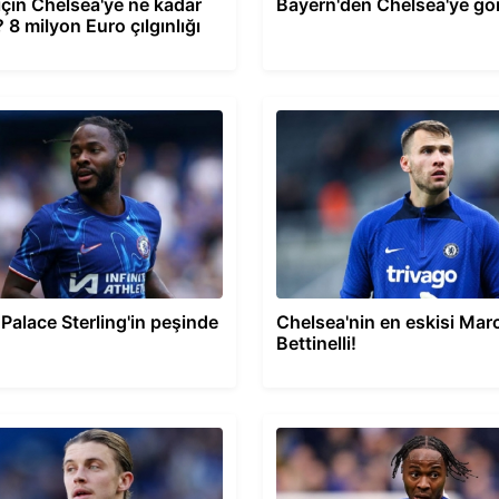
için Chelsea'ye ne kadar
Bayern'den Chelsea'ye g
 8 milyon Euro çılgınlığı
 Palace Sterling'in peşinde
Chelsea'nin en eskisi Mar
Bettinelli!