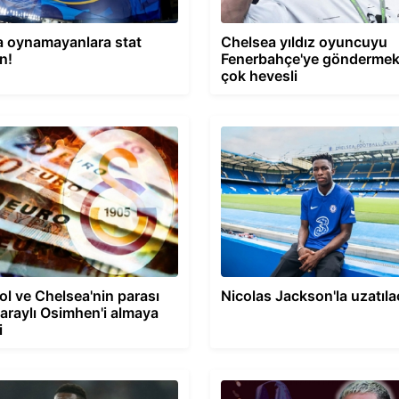
a oynamayanlara stat
Chelsea yıldız oyuncuyu
n!
Fenerbahçe'ye göndermek 
çok hevesli
ol ve Chelsea'nin parası
Nicolas Jackson'la uzatıl
araylı Osimhen'i almaya
i