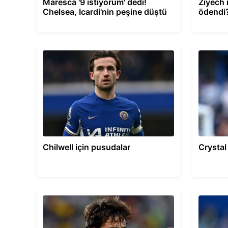
Maresca '9 istiyorum' dedi!
Ziyech 
Chelsea, Icardi'nin peşine düştü
ödendi?
Chilwell için pusudalar
Crystal