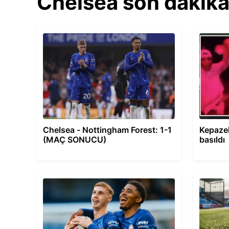
Chelsea son dakika
Chelsea - Nottingham Forest: 1-1
Kepazel
(MAÇ SONUCU)
basıldı