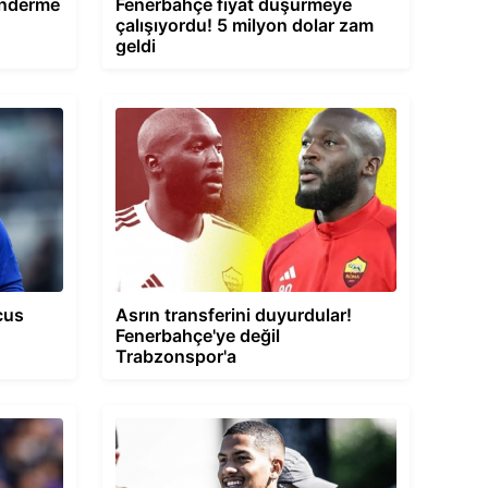
önderme
Fenerbahçe fiyat düşürmeye
çalışıyordu! 5 milyon dolar zam
geldi
cus
Asrın transferini duyurdular!
Fenerbahçe'ye değil
Trabzonspor'a