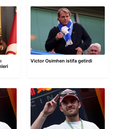
ı
Victor Osimhen istifa getirdi
leri