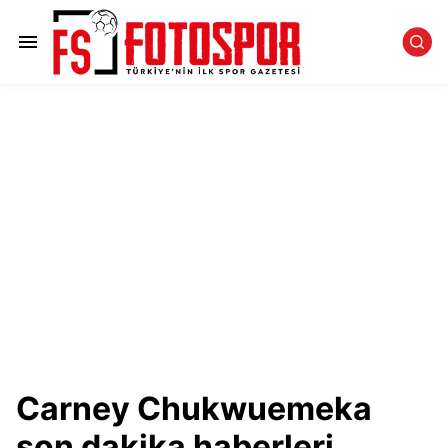
Carney Chukwuemeka
son dakika haberleri