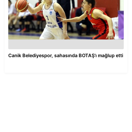
Canik Belediyespor, sahasında BOTAŞ'ı mağlup etti