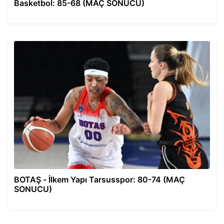
Basketbol: 85-68 (MAÇ SONUCU)
BOTAŞ - İlkem Yapı Tarsusspor: 80-74 (MAÇ
SONUCU)