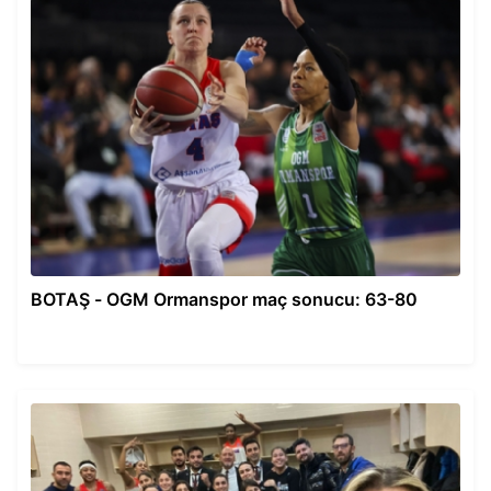
BOTAŞ - OGM Ormanspor maç sonucu: 63-80