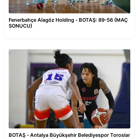
Fenerbahçe Alagöz Holding - BOTAŞ: 89-56 (MAÇ
SONUCU)
BOTAŞ - Antalya Büyükşehir Belediyespor Toroslar