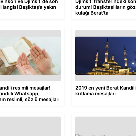
avinson ve Djimsiti’de son
Djimsiti transferindeki so
Hangisi Beşiktaş’a yakın
durum! Beşiktaşlıların gö
kulağı Berat'ta
ndili resimli mesajlar!
2019 en yeni Berat Kandili
andilli Whatsapp,
kutlama mesajları
am resimli, sözlü mesajları