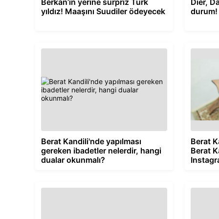
Berkan’ın yerine sürpriz Türk
Dier, D
yıldız! Maaşını Suudiler ödeyecek
durum! 
Berat Kandili'nde yapılması
Berat Ka
gereken ibadetler nelerdir, hangi
Berat K
dualar okunmalı?
Instagr