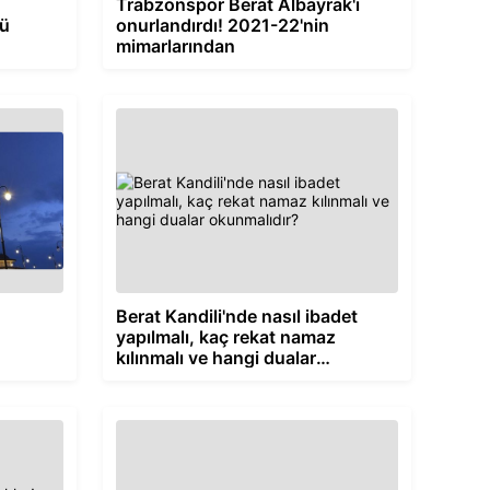
n
Trabzonspor Berat Albayrak'ı
zü
onurlandırdı! 2021-22'nin
mimarlarından
Berat Kandili'nde nasıl ibadet
yapılmalı, kaç rekat namaz
kılınmalı ve hangi dualar
okunmalıdır?