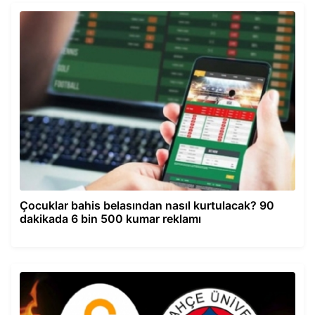
Çocuklar bahis belasından nasıl kurtulacak? 90
dakikada 6 bin 500 kumar reklamı