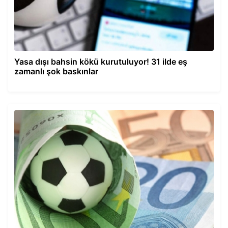
Yasa dışı bahsin kökü kurutuluyor! 31 ilde eş
zamanlı şok baskınlar