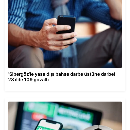
‘Sibergöz’le yasa dışı bahse darbe üstüne darbe!
23 ilde 109 gözaltı