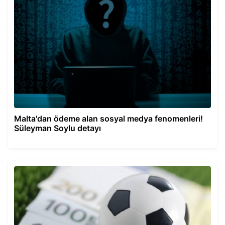
Malta'dan ödeme alan sosyal medya fenomenleri!
Süleyman Soylu detayı