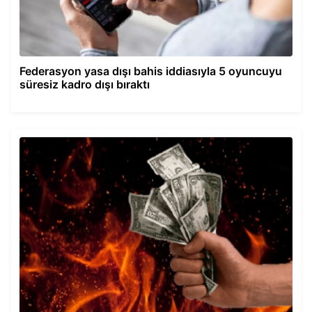
Federasyon yasa dışı bahis iddiasıyla 5 oyuncuyu
süresiz kadro dışı bıraktı