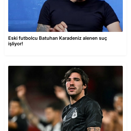
Eski futbolcu Batuhan Karadeniz alenen suç
işliyor!