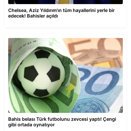
Chelsea, Aziz Yıldırım'ın tüm hayallerini yerle bir
edecek! Bahisler açıldı
Bahis belası Türk futbolunu zevcesi yaptı! Çengi
gibi ortada oynatıyor