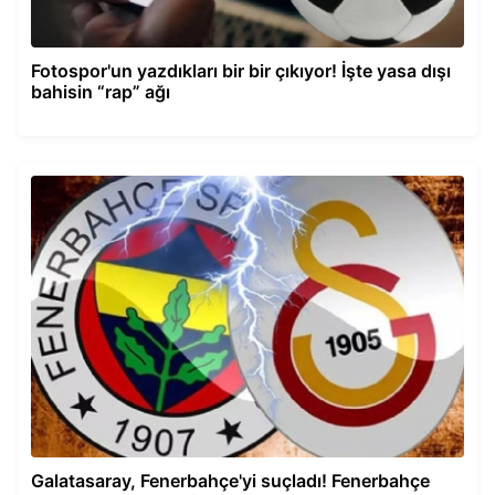
Fotospor'un yazdıkları bir bir çıkıyor! İşte yasa dışı
bahisin “rap” ağı
Galatasaray, Fenerbahçe'yi suçladı! Fenerbahçe