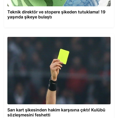
Teknik direktör ve stopere şikeden tutuklama! 19
yaşında şikeye bulaştı
Sarı kart şikesinden hakim karşısına çıktı! Kulübü
sözleşmesini feshetti