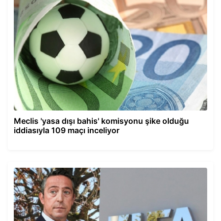
Meclis 'yasa dışı bahis' komisyonu şike olduğu
iddiasıyla 109 maçı inceliyor