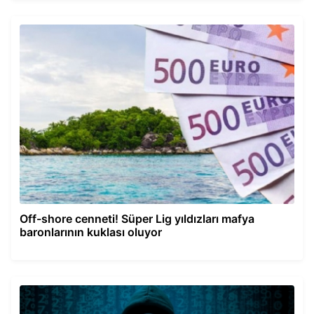
Off-shore cenneti! Süper Lig yıldızları mafya
baronlarının kuklası oluyor