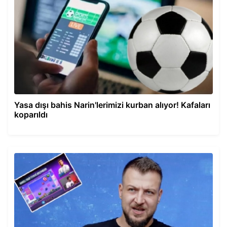
Yasa dışı bahis Narin'lerimizi kurban alıyor! Kafaları
koparıldı