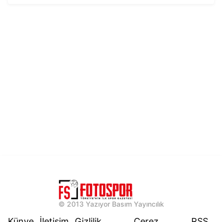
© 2013 Yazıyor Basım Yayıncılık
Künye
İletişim
Gizlilik
Çerez
RSS