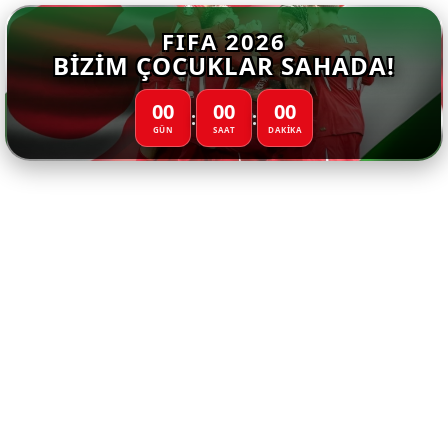
FIFA 2026
BIZIM ÇOCUKLAR SAHADA!
00
00
00
:
:
GÜN
SAAT
DAKİKA